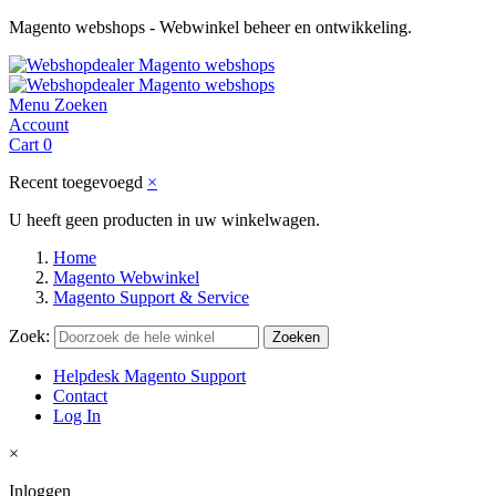
Magento webshops - Webwinkel beheer en ontwikkeling.
Menu
Zoeken
Account
Cart
0
Recent toegevoegd
×
U heeft geen producten in uw winkelwagen.
Home
Magento Webwinkel
Magento Support & Service
Zoek:
Zoeken
Helpdesk Magento Support
Contact
Log In
×
Inloggen