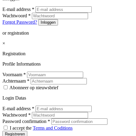
E-mail address
*
Wachtwoord
*
Forgot Password?
Inloggen
or registration
×
Registration
Profile Informations
Voornaam
*
Achternaam
*
Abonneer op nieuwsbrief
Login Datas
E-mail address
*
Wachtwoord
*
Password confirmation
*
I accept the
Terms and Coditions
Registreren