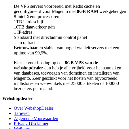
De VPS servers voorbereid met Redis cache en
geconfigureerd voor Magento met
8GB RAM
werkgeheugen
8 Intel Xeon processoren
1TB hardeschijf
10TB dataverkeer p/m
1 IP-adres
Standaard met directadmin control panel
Jaarcontract
Betrouwbaar en stabiel van hoge kwaliteit servers met een
uptime van 99,9%.
Kies je voor hosting op een
8GB VPS van de
webshopdealer
dan heb je alle vrijheid voor het aanmaken
van databases, toevoegen van domeinen en installeren van
Magento. Zeer geschikt voor het hosten van bijvoorbeeld
multistores en webwinkels met 25000 artikelen of 100000
bezoekers per maand.
Webshopdealer
Over WebshopDealer
Tarieven
Algemene Voorwaarden
Privacy Disclaimer
Mail ons