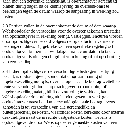
gaan met een dergelijke aanpassing, is opdrachtgever gerechtigd
binnen dertig dagen na de kennisgeving de overeenkomst te
beëindigen tegen de datum waarop de aanpassing in werking zou
treden.
2.3 Partijen zullen in de overeenkomst de datum of data waarop
Webshopdealer de vergoeding voor de overeengekomen prestaties
aan opdrachtgever in rekening brengt, vastleggen. Facturen worden
door opdrachtgever betaald volgens de op de factuur vermelde
betalingscondities. Bij gebreke van een specifieke regeling zal
opdrachtgever binnen tien werkdagen na factuurdatum betalen.
opdrachtgever is niet gerechtigd tot verrekening of tot opschorting
van een betaling.
2.4 Indien opdrachtgever de verschuldigde bedragen niet tijdig
betaalt, is opdrachtgever, zonder dat enige aanmaning of
ingebrekestelling nodig is, over het openstaande bedrag wettelijke
rente verschuldigd. Indien opdrachtgever na aanmaning of
ingebrekestelling nalatig blijft de vordering te voldoen, kan
Webshopdealer de vordering uit handen geven, in welk geval
opdrachtgever naast het dan verschuldigde totale bedrag tevens
gehouden is tot vergoeding van alle gerechtelijke en
buitengerechtelijke kosten, waaronder kosten berekend door externe
deskundigen naast de in rechte vastgestelde kosten. Tevens is
opdrachtgever de door Webshopdealer gemaakte kosten van een