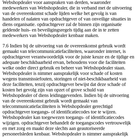
Webshopdealer voor aanspraken van derden, waaronder
medewerkers van Webshopdealer, die in verband met de uitvoering
van de overeenkomst schade lijden welke het gevolg is van
handelen of nalaten van opdrachtgever of van onveilige situaties in
diens organisatie. opdrachtgever zal de binnen zijn organisatie
geldende huis- en beveiligingsregels tijdig aan de in te zetten
medewerkers van Webshopdealer kenbaar maken.
7.6 Indien bij de uitvoering van de overeenkomst gebruik wordt
gemaakt van telecommunicatiefaciliteiten, waaronder internet, is
opdrachtgever verantwoordelijk voor de juiste keuze en de tijdige en
adequate beschikbaarheid ervan, behoudens voor die faciliteiten
welke onder direct gebruik en beheer van Webshopdealer staan.
Webshopdealer is nimmer aansprakelijk voor schade of kosten
wegens transmissiefouten, storingen of niet-beschikbaarheid van
deze faciliteiten, tenzij opdrachtgever bewijst dat deze schade of
kosten het gevolg zijn van opzet of grove schuld van
Webshopdealer of diens leidinggevenden. Indien bij de uitvoering
van de overeenkomst gebruik wordt gemaakt van
telecommunicatiefaciliteiten is Webshopdealer gerechtigd
opdrachtgever toegangs- of identificatiecodes toe te wijzen.
Webshopdealer kan toegewezen toegangs- of identificatiecodes
wijzigen. opdrachtgever behandelt de toegangscodes vertrouwelijk
en met zorg en maakt deze slechts aan geautoriseerde
personeelsleden kenbaar. Webshopdealer is nimmer aansprakelijk