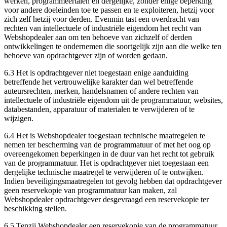
werken, programmeertalen en dergelijke, zonder enige beperking
voor andere doeleinden toe te passen en te exploiteren, hetzij voor
zich zelf hetzij voor derden. Evenmin tast een overdracht van
rechten van intellectuele of industriële eigendom het recht van
Webshopdealer aan om ten behoeve van zichzelf of derden
ontwikkelingen te ondernemen die soortgelijk zijn aan die welke ten
behoeve van opdrachtgever zijn of worden gedaan.
6.3 Het is opdrachtgever niet toegestaan enige aanduiding
betreffende het vertrouwelijke karakter dan wel betreffende
auteursrechten, merken, handelsnamen of andere rechten van
intellectuele of industriële eigendom uit de programmatuur, websites,
databestanden, apparatuur of materialen te verwijderen of te
wijzigen.
6.4 Het is Webshopdealer toegestaan technische maatregelen te
nemen ter bescherming van de programmatuur of met het oog op
overeengekomen beperkingen in de duur van het recht tot gebruik
van de programmatuur. Het is opdrachtgever niet toegestaan een
dergelijke technische maatregel te verwijderen of te ontwijken.
Indien beveiligingsmaatregelen tot gevolg hebben dat opdrachtgever
geen reservekopie van programmatuur kan maken, zal
Webshopdealer opdrachtgever desgevraagd een reservekopie ter
beschikking stellen.
6.5 Tenzij Webshopdealer een reservekopie van de programmatuur