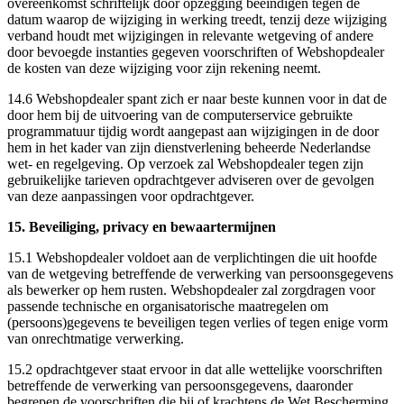
overeenkomst schriftelijk door opzegging beëindigen tegen de
datum waarop de wijziging in werking treedt, tenzij deze wijziging
verband houdt met wijzigingen in relevante wetgeving of andere
door bevoegde instanties gegeven voorschriften of Webshopdealer
de kosten van deze wijziging voor zijn rekening neemt.
14.6 Webshopdealer spant zich er naar beste kunnen voor in dat de
door hem bij de uitvoering van de computerservice gebruikte
programmatuur tijdig wordt aangepast aan wijzigingen in de door
hem in het kader van zijn dienstverlening beheerde Nederlandse
wet- en regelgeving. Op verzoek zal Webshopdealer tegen zijn
gebruikelijke tarieven opdrachtgever adviseren over de gevolgen
van deze aanpassingen voor opdrachtgever.
15. Beveiliging, privacy en bewaartermijnen
15.1 Webshopdealer voldoet aan de verplichtingen die uit hoofde
van de wetgeving betreffende de verwerking van persoonsgegevens
als bewerker op hem rusten. Webshopdealer zal zorgdragen voor
passende technische en organisatorische maatregelen om
(persoons)gegevens te beveiligen tegen verlies of tegen enige vorm
van onrechtmatige verwerking.
15.2 opdrachtgever staat ervoor in dat alle wettelijke voorschriften
betreffende de verwerking van persoonsgegevens, daaronder
begrepen de voorschriften die bij of krachtens de Wet Bescherming