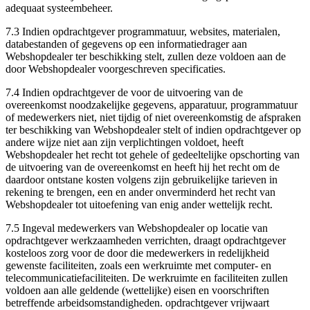
adequaat systeembeheer.
7.3 Indien opdrachtgever programmatuur, websites, materialen,
databestanden of gegevens op een informatiedrager aan
Webshopdealer ter beschikking stelt, zullen deze voldoen aan de
door Webshopdealer voorgeschreven specificaties.
7.4 Indien opdrachtgever de voor de uitvoering van de
overeenkomst noodzakelijke gegevens, apparatuur, programmatuur
of medewerkers niet, niet tijdig of niet overeenkomstig de afspraken
ter beschikking van Webshopdealer stelt of indien opdrachtgever op
andere wijze niet aan zijn verplichtingen voldoet, heeft
Webshopdealer het recht tot gehele of gedeeltelijke opschorting van
de uitvoering van de overeenkomst en heeft hij het recht om de
daardoor ontstane kosten volgens zijn gebruikelijke tarieven in
rekening te brengen, een en ander onverminderd het recht van
Webshopdealer tot uitoefening van enig ander wettelijk recht.
7.5 Ingeval medewerkers van Webshopdealer op locatie van
opdrachtgever werkzaamheden verrichten, draagt opdrachtgever
kosteloos zorg voor de door die medewerkers in redelijkheid
gewenste faciliteiten, zoals een werkruimte met computer- en
telecommunicatiefaciliteiten. De werkruimte en faciliteiten zullen
voldoen aan alle geldende (wettelijke) eisen en voorschriften
betreffende arbeidsomstandigheden. opdrachtgever vrijwaart