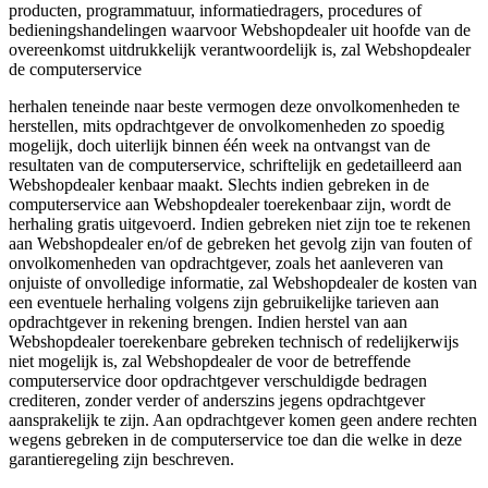
producten, programmatuur, informatiedragers, procedures of
bedieningshandelingen waarvoor Webshopdealer uit hoofde van de
overeenkomst uitdrukkelijk verantwoordelijk is, zal Webshopdealer
de computerservice
herhalen teneinde naar beste vermogen deze onvolkomenheden te
herstellen, mits opdrachtgever de onvolkomenheden zo spoedig
mogelijk, doch uiterlijk binnen één week na ontvangst van de
resultaten van de computerservice, schriftelijk en gedetailleerd aan
Webshopdealer kenbaar maakt. Slechts indien gebreken in de
computerservice aan Webshopdealer toerekenbaar zijn, wordt de
herhaling gratis uitgevoerd. Indien gebreken niet zijn toe te rekenen
aan Webshopdealer en/of de gebreken het gevolg zijn van fouten of
onvolkomenheden van opdrachtgever, zoals het aanleveren van
onjuiste of onvolledige informatie, zal Webshopdealer de kosten van
een eventuele herhaling volgens zijn gebruikelijke tarieven aan
opdrachtgever in rekening brengen. Indien herstel van aan
Webshopdealer toerekenbare gebreken technisch of redelijkerwijs
niet mogelijk is, zal Webshopdealer de voor de betreffende
computerservice door opdrachtgever verschuldigde bedragen
crediteren, zonder verder of anderszins jegens opdrachtgever
aansprakelijk te zijn. Aan opdrachtgever komen geen andere rechten
wegens gebreken in de computerservice toe dan die welke in deze
garantieregeling zijn beschreven.