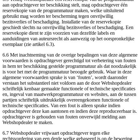
aan opdrachtgever ter beschikking stelt, mag opdrachtgever één
reservekopie van de programmatuur maken, welke uitsluitend
gebruikt mag worden ter bescherming tegen onvrijwillig
bezitsverlies of beschadiging. Installatie van de reservekopie
geschiedt slechts na onvrijwillig bezitsverlies of beschadiging. Een
reservekopie dient te zijn voorzien van dezelfde labels en
aanduidingen van auteursrecht als aanwezig op het oorspronkelijke
exemplaar (zie artikel 6.3).
6.6 Met inachtneming van de overige bepalingen van deze algemene
voorwaarden is opdrachtgever gerechtigd tot verbetering van fouten
in hem ter beschikking gestelde programmatuur als dat noodzakelijk
is voor het met de programmatuur beoogde gebruik. Waar in deze
algemene voorwaarden sprake is van ‘fouten’, wordt daaronder
verstaan het substantieel niet voldoen aan de door Webshopdealer
schriftelijk kenbaar gemaakte functionele of technische specificaties
en, ingeval van maatwerkprogrammatuur en websites, aan de tussen
partijen schriftelijk uitdrukkelijk overeengekomen functionele of
technische specificaties. Van een fout is alleen sprake indien
opdrachtgever deze kan aantonen en indien deze reproduceerbaar is.
opdrachtgever is gehouden van fouten onverwijld melding aan
Webshopdealer te maken.
6.7 Webshopdealer vrijwaart opdrachtgever tegen elke
rechtsvordering van een derde welke gebaseerd is op de bewering