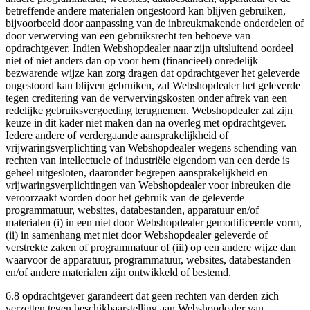
betreffende andere materialen ongestoord kan blijven gebruiken,
bijvoorbeeld door aanpassing van de inbreukmakende onderdelen of
door verwerving van een gebruiksrecht ten behoeve van
opdrachtgever. Indien Webshopdealer naar zijn uitsluitend oordeel
niet of niet anders dan op voor hem (financieel) onredelijk
bezwarende wijze kan zorg dragen dat opdrachtgever het geleverde
ongestoord kan blijven gebruiken, zal Webshopdealer het geleverde
tegen creditering van de verwervingskosten onder aftrek van een
redelijke gebruiksvergoeding terugnemen. Webshopdealer zal zijn
keuze in dit kader niet maken dan na overleg met opdrachtgever.
Iedere andere of verdergaande aansprakelijkheid of
vrijwaringsverplichting van Webshopdealer wegens schending van
rechten van intellectuele of industriële eigendom van een derde is
geheel uitgesloten, daaronder begrepen aansprakelijkheid en
vrijwaringsverplichtingen van Webshopdealer voor inbreuken die
veroorzaakt worden door het gebruik van de geleverde
programmatuur, websites, databestanden, apparatuur en/of
materialen (i) in een niet door Webshopdealer gemodificeerde vorm,
(ii) in samenhang met niet door Webshopdealer geleverde of
verstrekte zaken of programmatuur of (iii) op een andere wijze dan
waarvoor de apparatuur, programmatuur, websites, databestanden
en/of andere materialen zijn ontwikkeld of bestemd.
6.8 opdrachtgever garandeert dat geen rechten van derden zich
verzetten tegen beschikbaarstelling aan Webshopdealer van