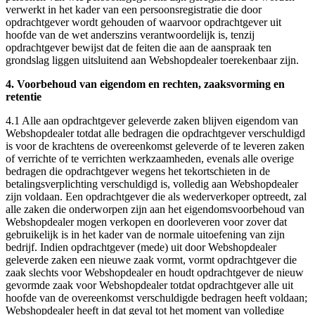
verwerkt in het kader van een persoonsregistratie die door
opdrachtgever wordt gehouden of waarvoor opdrachtgever uit
hoofde van de wet anderszins verantwoordelijk is, tenzij
opdrachtgever bewijst dat de feiten die aan de aanspraak ten
grondslag liggen uitsluitend aan Webshopdealer toerekenbaar zijn.
4. Voorbehoud van eigendom en rechten, zaaksvorming en
retentie
4.1 Alle aan opdrachtgever geleverde zaken blijven eigendom van
Webshopdealer totdat alle bedragen die opdrachtgever verschuldigd
is voor de krachtens de overeenkomst geleverde of te leveren zaken
of verrichte of te verrichten werkzaamheden, evenals alle overige
bedragen die opdrachtgever wegens het tekortschieten in de
betalingsverplichting verschuldigd is, volledig aan Webshopdealer
zijn voldaan. Een opdrachtgever die als wederverkoper optreedt, zal
alle zaken die onderworpen zijn aan het eigendomsvoorbehoud van
Webshopdealer mogen verkopen en doorleveren voor zover dat
gebruikelijk is in het kader van de normale uitoefening van zijn
bedrijf. Indien opdrachtgever (mede) uit door Webshopdealer
geleverde zaken een nieuwe zaak vormt, vormt opdrachtgever die
zaak slechts voor Webshopdealer en houdt opdrachtgever de nieuw
gevormde zaak voor Webshopdealer totdat opdrachtgever alle uit
hoofde van de overeenkomst verschuldigde bedragen heeft voldaan;
Webshopdealer heeft in dat geval tot het moment van volledige