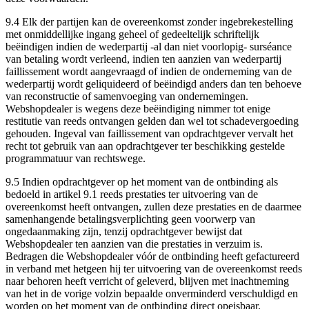
9.4 Elk der partijen kan de overeenkomst zonder ingebrekestelling
met onmiddellijke ingang geheel of gedeeltelijk schriftelijk
beëindigen indien de wederpartij -al dan niet voorlopig- surséance
van betaling wordt verleend, indien ten aanzien van wederpartij
faillissement wordt aangevraagd of indien de onderneming van de
wederpartij wordt geliquideerd of beëindigd anders dan ten behoeve
van reconstructie of samenvoeging van ondernemingen.
Webshopdealer is wegens deze beëindiging nimmer tot enige
restitutie van reeds ontvangen gelden dan wel tot schadevergoeding
gehouden. Ingeval van faillissement van opdrachtgever vervalt het
recht tot gebruik van aan opdrachtgever ter beschikking gestelde
programmatuur van rechtswege.
9.5 Indien opdrachtgever op het moment van de ontbinding als
bedoeld in artikel 9.1 reeds prestaties ter uitvoering van de
overeenkomst heeft ontvangen, zullen deze prestaties en de daarmee
samenhangende betalingsverplichting geen voorwerp van
ongedaanmaking zijn, tenzij opdrachtgever bewijst dat
Webshopdealer ten aanzien van die prestaties in verzuim is.
Bedragen die Webshopdealer vóór de ontbinding heeft gefactureerd
in verband met hetgeen hij ter uitvoering van de overeenkomst reeds
naar behoren heeft verricht of geleverd, blijven met inachtneming
van het in de vorige volzin bepaalde onverminderd verschuldigd en
worden op het moment van de ontbinding direct opeisbaar.