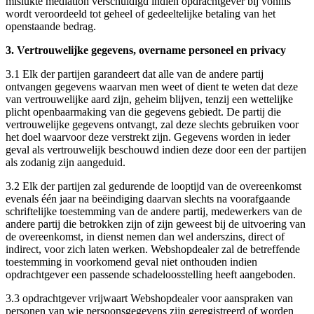
mislukte mediation verschuldigd indien opdrachtgever bij vonnis
wordt veroordeeld tot geheel of gedeeltelijke betaling van het
openstaande bedrag.
3. Vertrouwelijke gegevens, overname personeel en privacy
3.1 Elk der partijen garandeert dat alle van de andere partij
ontvangen gegevens waarvan men weet of dient te weten dat deze
van vertrouwelijke aard zijn, geheim blijven, tenzij een wettelijke
plicht openbaarmaking van die gegevens gebiedt. De partij die
vertrouwelijke gegevens ontvangt, zal deze slechts gebruiken voor
het doel waarvoor deze verstrekt zijn. Gegevens worden in ieder
geval als vertrouwelijk beschouwd indien deze door een der partijen
als zodanig zijn aangeduid.
3.2 Elk der partijen zal gedurende de looptijd van de overeenkomst
evenals één jaar na beëindiging daarvan slechts na voorafgaande
schriftelijke toestemming van de andere partij, medewerkers van de
andere partij die betrokken zijn of zijn geweest bij de uitvoering van
de overeenkomst, in dienst nemen dan wel anderszins, direct of
indirect, voor zich laten werken. Webshopdealer zal de betreffende
toestemming in voorkomend geval niet onthouden indien
opdrachtgever een passende schadeloosstelling heeft aangeboden.
3.3 opdrachtgever vrijwaart Webshopdealer voor aanspraken van
personen van wie persoonsgegevens zijn geregistreerd of worden