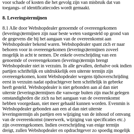
voor schade of kosten die het gevolg zijn van misbruik dat van
toegangs- of identificatiecodes wordt gemaakt.
8. Leveringstermijnen
8.1 Alle door Webshopdealer genoemde of overeengekomen
(leverings)termijnen zijn naar beste weten vastgesteld op grond van
de gegevens die bij het aangaan van de overeenkomst aan
Webshopdealer bekend waren. Webshopdealer spant zich er naar
behoren voor in overeengekomen (leverings)termijnen zoveel
mogelijk in acht te nemen. De enkele overschrijding van een
genoemde of overeengekomen (leverings)termijn brengt
Webshopdealer niet in verzuim. In alle gevallen, derhalve ook indien
partijen schriftelijk en uitdrukkelijk een uiterste termijn zijn
overeengekomen, komt Webshopdealer wegens tijdsoverschrijding
eerst in verzuim nadat opdrachtgever hem schriftelijk in gebreke
heeft gesteld. Webshopdealer is niet gebonden aan al dan niet
uiterste (leverings)termijnen die vanwege buiten zijn macht gelegen
omstandigheden die zich na het aangaan van de overeenkomst
hebben voorgedaan, niet meer gehaald kunnen worden. Evenmin is
Webshopdealer gebonden aan een al dan niet uiterste
leveringstermijn als partijen een wijziging van de inhoud of omvang
van de overeenkomst (meerwerk, wijziging van specificaties etc.)
zijn overeengekomen. Indien overschrijding van enige termijn
dreigt, zullen Webshopdealer en opdrachtgever zo spoedig mogelijk