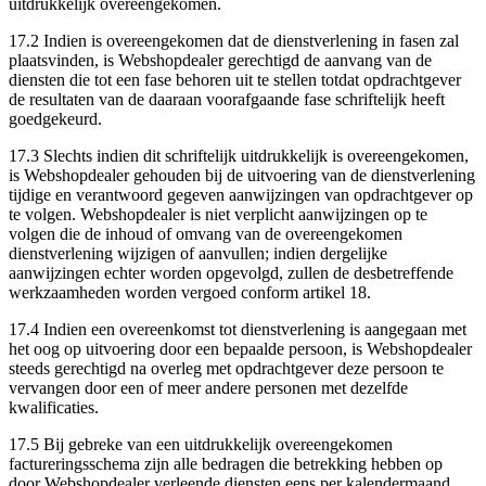
uitdrukkelijk overeengekomen.
17.2 Indien is overeengekomen dat de dienstverlening in fasen zal
plaatsvinden, is Webshopdealer gerechtigd de aanvang van de
diensten die tot een fase behoren uit te stellen totdat opdrachtgever
de resultaten van de daaraan voorafgaande fase schriftelijk heeft
goedgekeurd.
17.3 Slechts indien dit schriftelijk uitdrukkelijk is overeengekomen,
is Webshopdealer gehouden bij de uitvoering van de dienstverlening
tijdige en verantwoord gegeven aanwijzingen van opdrachtgever op
te volgen. Webshopdealer is niet verplicht aanwijzingen op te
volgen die de inhoud of omvang van de overeengekomen
dienstverlening wijzigen of aanvullen; indien dergelijke
aanwijzingen echter worden opgevolgd, zullen de desbetreffende
werkzaamheden worden vergoed conform artikel 18.
17.4 Indien een overeenkomst tot dienstverlening is aangegaan met
het oog op uitvoering door een bepaalde persoon, is Webshopdealer
steeds gerechtigd na overleg met opdrachtgever deze persoon te
vervangen door een of meer andere personen met dezelfde
kwalificaties.
17.5 Bij gebreke van een uitdrukkelijk overeengekomen
factureringsschema zijn alle bedragen die betrekking hebben op
door Webshopdealer verleende diensten eens per kalendermaand