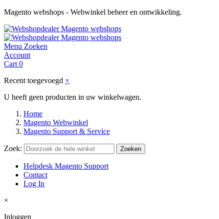
Magento webshops - Webwinkel beheer en ontwikkeling.
Menu
Zoeken
Account
Cart
0
Recent toegevoegd
×
U heeft geen producten in uw winkelwagen.
Home
Magento Webwinkel
Magento Support & Service
Zoek:
Zoeken
Helpdesk Magento Support
Contact
Log In
×
Inloggen