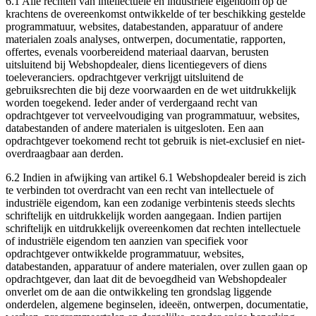
6.1 Alle rechten van intellectuele en industriële eigendom op de
krachtens de overeenkomst ontwikkelde of ter beschikking gestelde
programmatuur, websites, databestanden, apparatuur of andere
materialen zoals analyses, ontwerpen, documentatie, rapporten,
offertes, evenals voorbereidend materiaal daarvan, berusten
uitsluitend bij Webshopdealer, diens licentiegevers of diens
toeleveranciers. opdrachtgever verkrijgt uitsluitend de
gebruiksrechten die bij deze voorwaarden en de wet uitdrukkelijk
worden toegekend. Ieder ander of verdergaand recht van
opdrachtgever tot verveelvoudiging van programmatuur, websites,
databestanden of andere materialen is uitgesloten. Een aan
opdrachtgever toekomend recht tot gebruik is niet-exclusief en niet-
overdraagbaar aan derden.
6.2 Indien in afwijking van artikel 6.1 Webshopdealer bereid is zich
te verbinden tot overdracht van een recht van intellectuele of
industriële eigendom, kan een zodanige verbintenis steeds slechts
schriftelijk en uitdrukkelijk worden aangegaan. Indien partijen
schriftelijk en uitdrukkelijk overeenkomen dat rechten intellectuele
of industriële eigendom ten aanzien van specifiek voor
opdrachtgever ontwikkelde programmatuur, websites,
databestanden, apparatuur of andere materialen, over zullen gaan op
opdrachtgever, dan laat dit de bevoegdheid van Webshopdealer
onverlet om de aan die ontwikkeling ten grondslag liggende
onderdelen, algemene beginselen, ideeën, ontwerpen, documentatie,