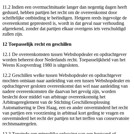
11.2 Indien een overmachtsituatie langer dan negentig dagen heeft
geduurd, hebben partijen het recht om de overeenkomst door
schriftelijke ontbinding te beëindigen. Hetgeen reeds ingevolge de
overeenkomst gepresteerd is, wordt in dat geval naar verhouding
afgerekend, zonder dat partijen elkaar overigens iets verschuldigd
zullen zijn.
12 Toepasselijk recht en geschillen
12.1 De overeenkomsten tussen Webshopdealer en opdrachtgever
worden beheerst door Nederlands recht. Toepasselijkheid van het
Weens Koopverdrag 1980 is uitgesloten.
12.2 Geschillen welke tussen Webshopdealer en opdrachtgever
mochten ontstaan naar aanleiding van een tussen Webshopdealer en
opdrachtgever gesloten overeenkomst dan wel naar aanleiding van
nadere overeenkomsten die daarvan het gevolg zijn, worden
beslecht door middel van arbitrage overeenkomstig het
Arbitragereglement van de Stichting Geschillenoplossing
Automatisering te Den Haag, een en ander onverminderd het recht
van partijen een voorziening in arbitraal kort geding te vragen en
onverminderd het recht der partijen tot het treffen van conservatoire
rechtsmaatregelen.
12.3 Teneinde een minnelijke oplossing van een bestaand of