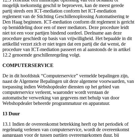
mogelijk toekomstig geschil te beproeven, kan de meest gerede
partij steeds een ICT-mediation conform het ICT-mediation
reglement van de Stichting Geschillenoplossing Automatisering te
Den Haag beginnen. ICT-mediation conform dit reglement is gericht
op bemiddeling door een of meer mediators. Deze procedure leidt
niet tot een voor partijen bindend oordeel. Deelname aan deze
procedure geschiedt op basis van vrijwilligheid. Het bepaalde in dit
artikellid verzet zich er niet tegen dat een partij die dat wenst, de
procedure van ICT-mediation passeert en al aanstonds de in artikel
12.2 genoemde geschillenregeling volgt.
COMPUTERSERVICE
De in dit hoofdstuk “Computerservice” vermelde bepalingen zijn,
naast de Algemene Bepalingen uit deze algemene voorwaarden, van
toepassing indien Webshopdealer diensten op het gebied van
computerservice verleent, waaronder wordt verstaan de
automatische verwerking van gegevens met behulp van door
Webshopdealer beheerde programmatuur en apparatuur.
13 Duur
13.1 Indien de overeenkomst betrekking heeft op het periodiek of
regelmatig verlenen van computerservice, wordt de overeenkomst
aangegaan voor de tussen partijen overeengekomen duur, bij