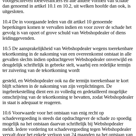
voorgeschreven toeleveranciers en alle andere vormen van schade
dan genoemd in artikel 10.1 en 10.2, uit welken hoofde dan ook, is
uitgesloten.
10.4 De in voorgaande leden van dit artikel 10 genoemde
beperkingen komen te vervallen indien en voor zover de schade het
gevolg is van opzet of grove schuld van Webshopdealer of diens
leidinggevenden.
10.5 De aansprakelijkheid van Webshopdealer wegens toerekenbare
tekortkoming in de nakoming van een overeenkomst ontstaat in alle
gevallen slechts indien opdrachtgever Webshopdealer onverwijld en
deugdelijk schriftelijk in gebreke stelt, waarbij een redelijke termijn
ter zuivering van de tekortkoming wordt
gesteld, en Webshopdealer ook na die termijn toerekenbaar te kort
blijft schieten in de nakoming van zijn verplichtingen. De
ingebrekestelling dient een zo volledig en gedetailleerd mogelijke
omschrijving van de tekortkoming te bevatten, zodat Webshopdealer
in staat is adequaat te reageren.
10.6 Voorwaarde voor het ontstaan van enig recht op
schadevergoeding is steeds dat opdrachtgever de schade zo spoedig
mogelijk na het ontstaan daarvan schriftelijk bij Webshopdealer
meldt. Iedere vordering tot schadevergoeding tegen Webshopdealer
vervalt door het enkele verloop van 24 maanden na het ontstaan van