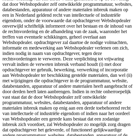
dat door Webshopdealer zelf ontwikkelde programmatuur, websites,
databestanden, apparatuur of andere materialen inbreuk maken op
een in Nederland geldend recht van intellectuele of industriële
eigendom, onder de voorwaarde dat opdrachtgever Webshopdealer
onverwijld schriftelijk informeert over het bestaan en de inhoud van
de rechtsvordering en de afhandeling van de zaak, waaronder het
treffen van eventuele schikkingen, geheel overlaat aan
Webshopdealer. opdrachtgever zal daartoe de nodige volmachten,
informatie en medewerking aan Webshopdealer verlenen om zich,
indien nodig in naam van opdrachtgever, tegen deze
rechtsvorderingen te verweren. Deze verplichting tot vrijwaring
vervalt indien de verweten inbreuk verband houdt (i) met door
opdrachtgever ter gebruik, bewerking, verwerking of incorporatie
aan Webshopdealer ter beschikking gestelde materialen, dan wel (ii)
met wijzigingen die opdrachtgever in de programmatuur, website,
databestanden, apparatuur of andere materialen heeft aangebracht of
door derden heeft laten aanbrengen. Indien in rechte onherroepelijk
vast staat dat de door Webshopdealer zelf ontwikkelde
programmatuur, websites, databestanden, apparatuur of andere
materialen inbreuk maken op enig aan een derde toebehorend recht
van intellectuele of industriële eigendom of indien naar het oordeel
van Webshopdealer een gerede kans bestaat dat een zodanige
inbreuk zich voordoet, zal Webshopdealer zo mogelijk zorg dragen
dat opdrachtgever het geleverde, of functioneel gelijkwaardige
andere programmatuur, websites, databestanden, apparatuur of de